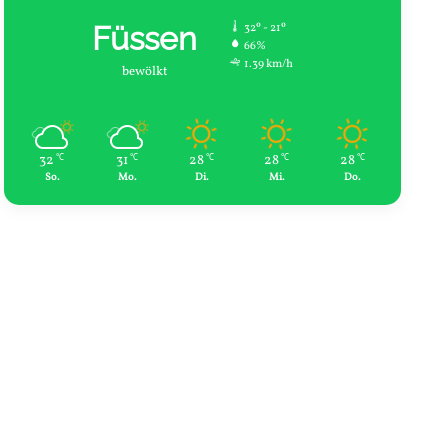
Füssen
32º - 21º
66%
1.39 km/h
bewölkt
32
31
28
28
28
℃
℃
℃
℃
℃
So.
Mo.
Di.
Mi.
Do.