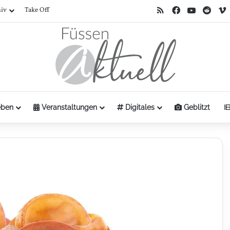
RSS
Facebook
YouTube
Redd
hiv
Take Off
ben
Veranstaltungen
Digitales
Geblitzt