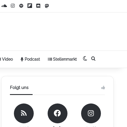
it
Vimeo
SoundCloud
Instagram
Spotify
Flipboard
Discord
Mastodon
Bluesky
Skin umschalten
Suche
Video
Podcast
Stellenmarkt
Folgt uns