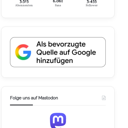
3.315
6.061
3.455
Abonnenten
Fans
Follower
Folge uns auf Mastodon