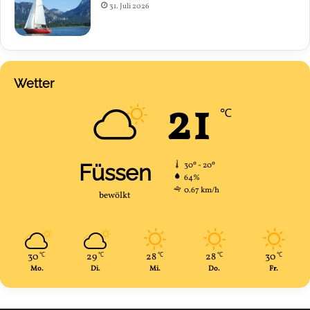
31. Juli 2026
Wetter
21
℃
Füssen
30º - 20º
64%
0.67 km/h
bewölkt
30
29
28
28
30
℃
℃
℃
℃
℃
Mo.
Di.
Mi.
Do.
Fr.