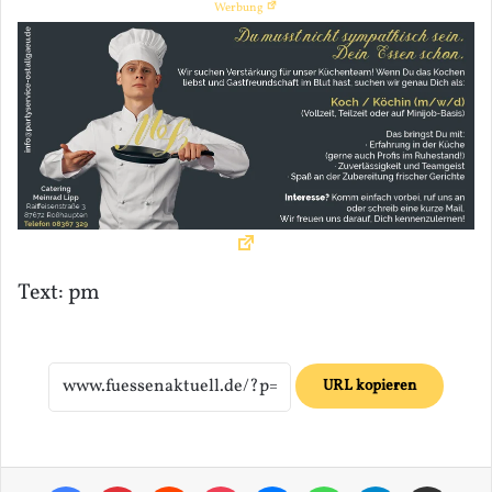
Werbung
Text: pm
URL kopieren
Facebook
Pinterest
Reddit
Pocket
Messenger
WhatsApp
Telegram
Teilen via E-Mail