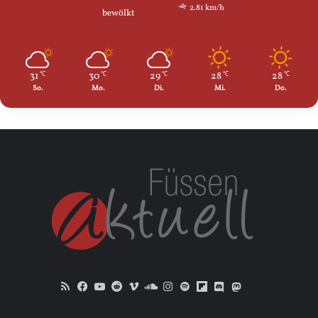
2.81 km/h
bewölkt
31
30
29
28
28
℃
℃
℃
℃
℃
So.
Mo.
Di.
Mi.
Do.
RSS
Facebook
YouTube
Reddit
Vimeo
SoundCloud
Instagram
Spotify
Flipboard
Discord
Mastodon
Bluesky