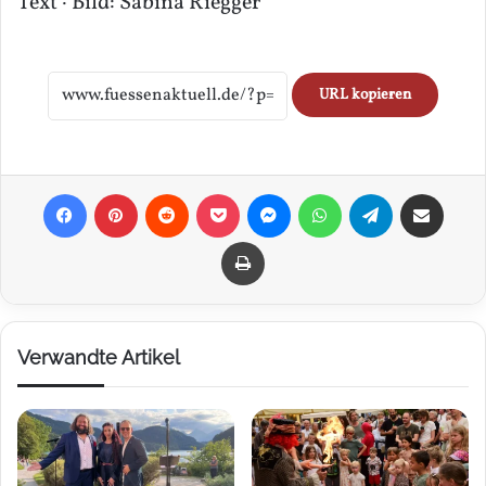
Text · Bild: Sabina Riegger
URL kopieren
Facebook
Pinterest
Reddit
Pocket
Messenger
WhatsApp
Telegram
Teilen via E-Mail
Drucken
Verwandte Artikel