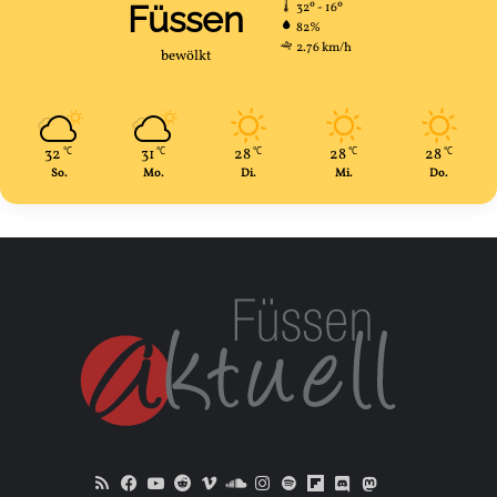
Füssen
32º - 16º
82%
2.76 km/h
bewölkt
32
31
28
28
28
℃
℃
℃
℃
℃
So.
Mo.
Di.
Mi.
Do.
RSS
Facebook
YouTube
Reddit
Vimeo
SoundCloud
Instagram
Spotify
Flipboard
Discord
Mastodon
Bluesky