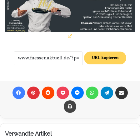
URL kopieren
Facebook
Pinterest
Reddit
Pocket
Messenger
WhatsApp
Telegram
Teilen via E-Mail
Drucken
Verwandte Artikel