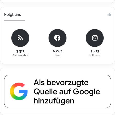
Folgt uns
3.315
6.061
3.455
Abonnenten
Fans
Follower