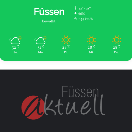
Füssen
32º - 21º
66%
1.39 km/h
bewölkt
32
31
28
28
28
℃
℃
℃
℃
℃
So.
Mo.
Di.
Mi.
Do.