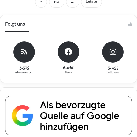
»
170
...
Letzte
Folgt uns
3.315
6.061
3.455
Abonnenten
Fans
Follower