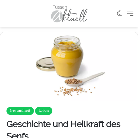
Skin u
M
Gesundheit
Leben
Geschichte und Heilkraft des
Senfs