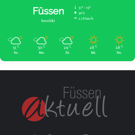
Füssen
31º - 19º
36%
2.78 km/h
bewölkt
31
30
29
28
28
℃
℃
℃
℃
℃
So.
Mo.
Di.
Mi.
Do.