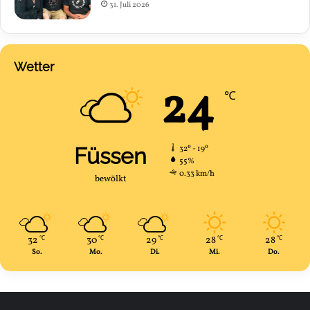
31. Juli 2026
Wetter
24
℃
Füssen
32º - 19º
55%
0.33 km/h
bewölkt
32
30
29
28
28
℃
℃
℃
℃
℃
So.
Mo.
Di.
Mi.
Do.