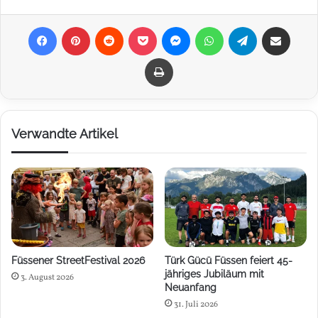
Facebook
Pinterest
Reddit
Pocket
Messenger
WhatsApp
Telegram
Teilen via E-Mail
Drucken
Verwandte Artikel
Füssener StreetFestival 2026
Türk Gücü Füssen feiert 45-
jähriges Jubiläum mit
3. August 2026
Neuanfang
31. Juli 2026